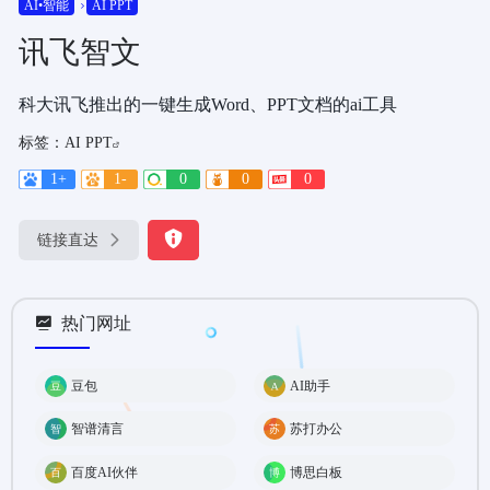
AI•智能
AI PPT
讯飞智文
科大讯飞推出的一键生成Word、PPT文档的ai工具
标签：
AI PPT
1+
1-
0
0
0
链接直达
热门网址
豆包
AI助手
智谱清言
苏打办公
百度AI伙伴
博思白板