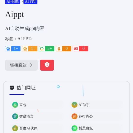
AI•智能
AI PPT
Aippt
AI自动生成ppt内容
标签：
AI PPT
1+
1-
2+
0
0
链接直达
热门网址
豆包
AI助手
智谱清言
苏打办公
百度AI伙伴
博思白板