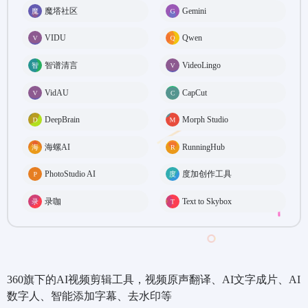
魔塔社区
Gemini
VIDU
Qwen
智谱清言
VideoLingo
VidAU
CapCut
DeepBrain
Morph Studio
海螺AI
RunningHub
PhotoStudio AI
度加创作工具
录咖
Text to Skybox
360旗下的AI视频剪辑工具，视频原声翻译、AI文字成片、AI
数字人、智能添加字幕、去水印等