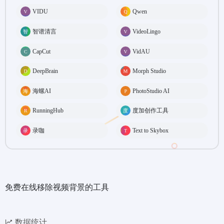
VIDU
Qwen
智谱清言
VideoLingo
CapCut
VidAU
DeepBrain
Morph Studio
海螺AI
PhotoStudio AI
RunningHub
度加创作工具
录咖
Text to Skybox
免费在线移除视频背景的工具
数据统计