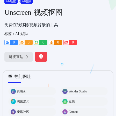
AI•智能
AI视频
Unscreen-视频抠图
免费在线移除视频背景的工具
标签：
AI视频
0
0
0
0
0
链接直达
热门网址
灵境AI
Wonder Studio
腾讯混元
豆包
魔塔社区
Gemini