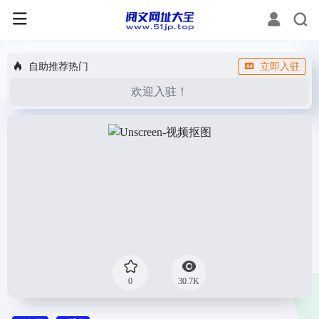
自助推荐热门
立即入驻
欢迎入驻！
0
30.7K