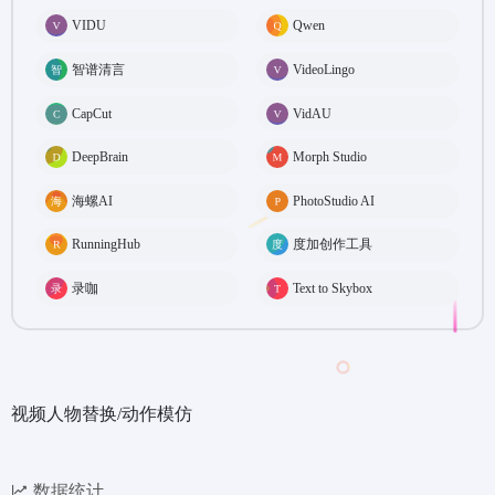
VIDU
Qwen
智谱清言
VideoLingo
CapCut
VidAU
DeepBrain
Morph Studio
海螺AI
PhotoStudio AI
RunningHub
度加创作工具
录咖
Text to Skybox
视频人物替换/动作模仿
数据统计