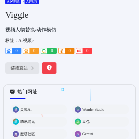
AI•智能
AI视频
Viggle
视频人物替换/动作模仿
标签：
AI视频
0
0
0
0
0
链接直达
热门网址
灵境AI
Wonder Studio
腾讯混元
豆包
魔塔社区
Gemini