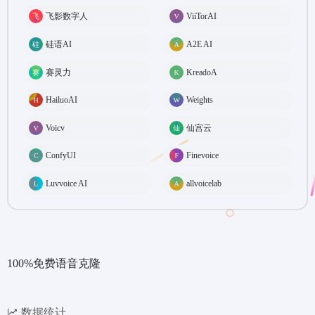
飞影数字人
ViiTorAI
硅语AI
A2E AI
赛灵力
KreadoA
HailuoAI
Weights
Voicv
仙宫云
ConfyUI
Finevoice
Luvvoice AI
allvoicelab
100%免费语音克隆
数据统计