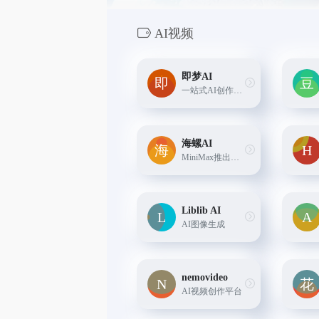
AI视频
即梦AI
一站式AI创作平台,让灵感即刻成片。即梦提供AI绘画和AIGC视频创作体验,拥有激发无限创作灵感的社区。
海螺AI
MiniMax推出的AI对话助理
Liblib AI
AI图像生成
nemovideo
AI视频创作平台