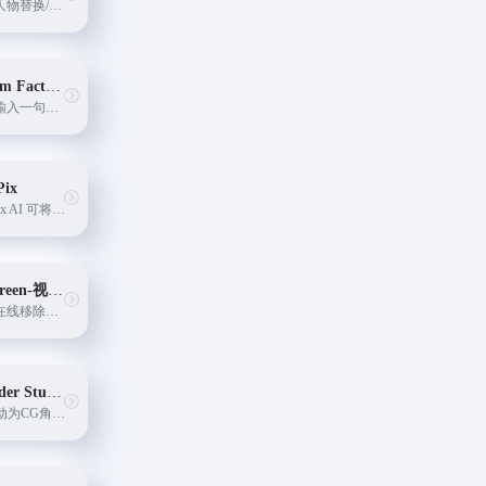
视频人物替换/动作模仿
Dream Factory
只需输入一句话，便能生成完整的剧本和视频，实现了多情节、多场景的 “微电影” 视频制作。除了引入多模型智能体协作技术，团队还使用了长短期记忆数据库、Prompt 控制因子设计等技...
Pix
LeiaPix AI 可将 2D 图像转换为引人入胜的 3D 动画，让图像动起来
Unscreen-视频抠图
免费在线移除视频背景的工具
Wonder Studio
AI自动为CG角色制作动画、打光并将其合成到真人场景中