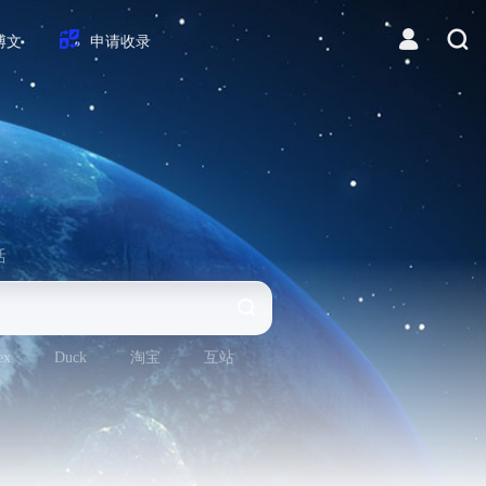
博文
申请收录
活
ex
Duck
淘宝
互站