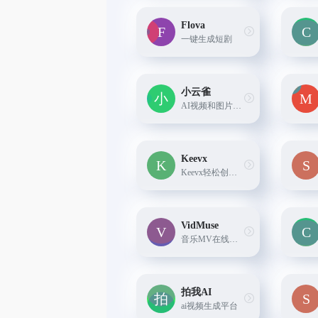
Flova
一键生成短剧
小云雀
AI视频和图片创作助手，支持零门槛创作视频、数字人口播视频、设计图和图片换背景，只需输入一句指令，AI即可高效帮你完成内容创作
Keevx
Keevx轻松创建AI视频
VidMuse
音乐MV在线生成
拍我AI
ai视频生成平台