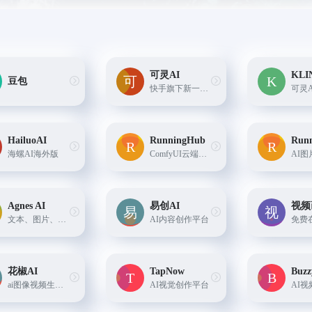
可灵AI
KLI
豆包
快手旗下新一代 AI 创意生产力平台. AI 图片. 风格多样的精美图片创作. AI 视频. 最长 3 分钟的高清视频生成.
HailuoAI
RunningHub
海螺AI海外版
ComfyUI云端应用
Agnes AI
易创AI
视频
文本、图片、视频生成AI平台
AI内容创作平台
花椒AI
TapNow
Buzz
ai图像视频生成平台
AI视觉创作平台