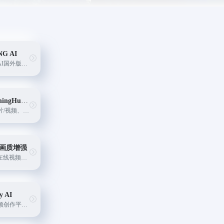
NG AI
可灵AI国外版，文生视频、图生视频
RunningHub 国际版
AI图片/视频、音频等综合创作平台
画质增强
免费在线视频画质增强
y AI
AI视频创作平台,创作无限可能