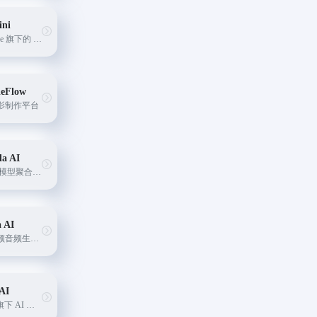
ini
Google 旗下的 AI 助理
ieFlow
电影制作平台
a AI
AI 大模型聚合平台
 AI
AI视频音频生成平台，效果逼真真实
AI
阿里旗下 AI 图片、视频、数字人平台。