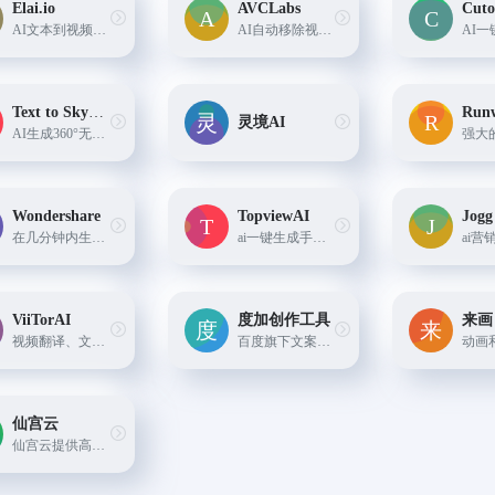
Elai.io
AVCLabs
Cuto
AI文本到视频生成工具
AI自动移除视频背景
Text to Skybox
Run
灵境AI
AI生成360°无缝环境贴图
Wondershare
TopviewAI
Jogg
在几分钟内生成引人入胜的 AI 数字人视频
ai一键生成手持商品的营销视频。
ViiTorAI
度加创作工具
来画
视频翻译、文本转语音、图片对口型、音色克隆与语音合成，一站式平台。
百度旗下文案成片aigc创作平台
仙宫云
仙宫云提供高端GPU算力租赁服务，适用于AI应用、数据挖掘和计算密集型任务，具有简单、高效、安全、实惠等优势。